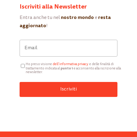
Iscriviti alla Newsletter
nostro mondo
resta
Entra anche tu nel
e
aggiornato
!
Ho preso visione
d
ell’informativa privacy
e delle finalità di
punto 1
trattamento indicata al
e acconsento alla iscrizione alla
newsletter.