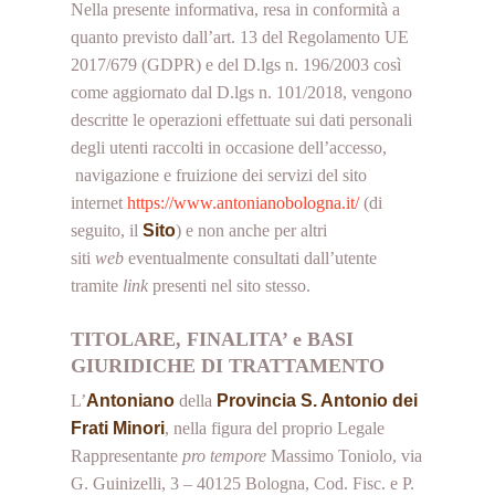
Nella presente informativa, resa in conformità a
quanto previsto dall’art. 13 del Regolamento UE
2017/679 (GDPR) e del D.lgs n. 196/2003 così
come aggiornato dal D.lgs n. 101/2018, vengono
descritte le operazioni effettuate sui dati personali
degli utenti raccolti in occasione dell’accesso,
navigazione e fruizione dei servizi del sito
internet
https://www.a
ntonianobologna.it/
(di
seguito, il
Sito
) e non anche per altri
siti
web
eventualmente consultati dall’utente
tramite
link
presenti nel sito stesso.
TITOLARE, FINALITA’ e BASI
GIURIDICHE DI TRATTAMENTO
L’
Antoniano
della
Provincia S. Antonio dei
Frati Minori
, nella figura del proprio Legale
Rappresentante
pro tempore
Massimo Toniolo, via
G. Guinizelli, 3 – 40125 Bologna, Cod. Fisc. e P.