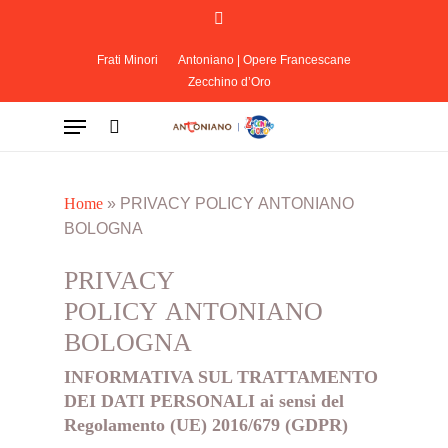
Skip
facebook
to
Cart
Close
Cart
main
Frati Minori
Antoniano | Opere Francescane
Zecchino d’Oro
content
Menu
search
Home
»
PRIVACY POLICY ANTONIANO
BOLOGNA
PRIVACY
POLICY ANTONIANO
BOLOGNA
INFORMATIVA SUL TRATTAMENTO
DEI DATI PERSONALI ai sensi del
Regolamento (UE) 2016/679 (GDPR)