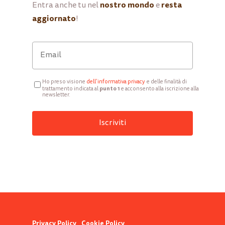
nostro mondo
resta
Entra anche tu nel
e
aggiornato
!
Ho preso visione
d
ell’informativa privacy
e delle finalità di
punto 1
trattamento indicata al
e acconsento alla iscrizione alla
newsletter.
Privacy Policy
Cookie Policy