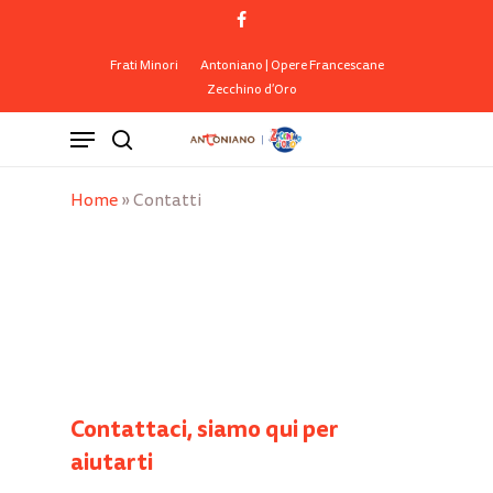
Skip
facebook
to
Close
Cart
Cart
main
Frati Minori
Antoniano | Opere Francescane
Zecchino d’Oro
content
Menu
search
Home
»
Contatti
Contattaci, siamo qui per
aiutarti