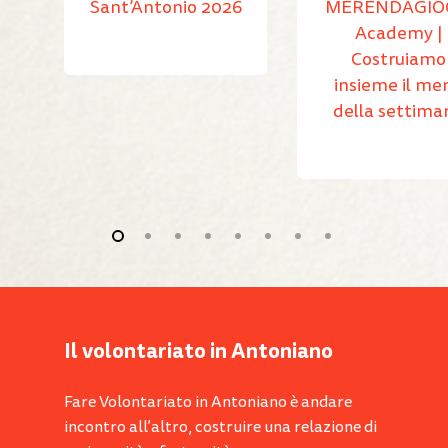
Sant’Antonio 2026
MERENDAGIO
Academy |
Costruiamo
insieme il me
della settima
Il volontariato in Antoniano
Fare Volontariato in Antoniano è andare
incontro all’altro, costruire una relazione di