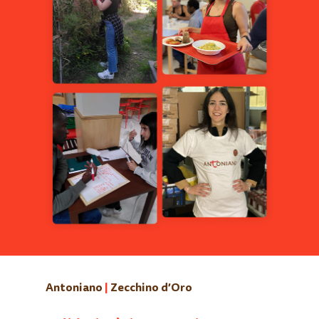
Nessun prodotto nel carrello.
Go to shop
Antoniano
|
Zecchino d’Oro