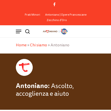
Skip
facebook
to
Close
Cart
Cart
main
Frati Minori
Antoniano | Opere Francescane
Zecchino d’Oro
content
Menu
search
Home
»
Chi siamo
»
Antoniano
Antoniano:
Ascolto,
accoglienza e aiuto