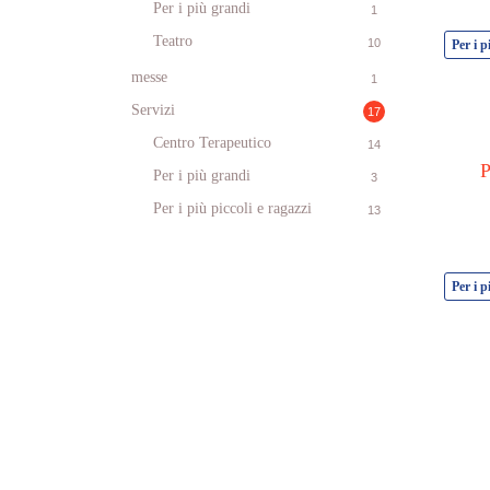
Per i più grandi
1
Teatro
10
Per i p
messe
1
Servizi
17
Centro Terapeutico
14
P
Per i più grandi
3
Per i più piccoli e ragazzi
13
Per i p