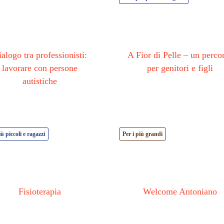
alogo tra professionisti:
A Fior di Pelle – un perco
lavorare con persone
per genitori e figli
autistiche
iù piccoli e ragazzi
Per i più grandi
Fisioterapia
Welcome Antoniano