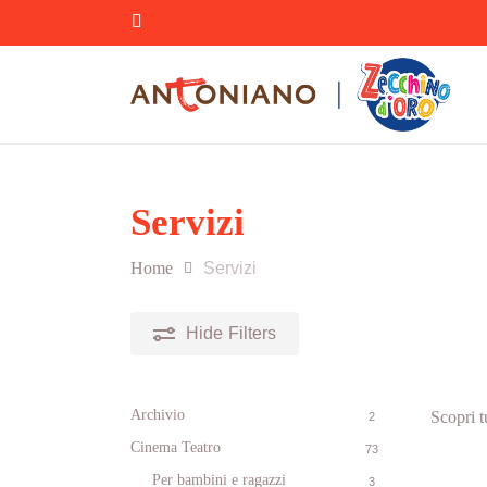
Skip
facebook
to
main
content
Servizi
Home
Servizi
Hide
Filters
Archivio
Scopri tu
2
Cinema Teatro
73
Per bambini e ragazzi
3