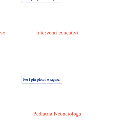
più
recente
rso
Interventi educativi
Per i più piccoli e ragazzi
Pediatria Neonatologa