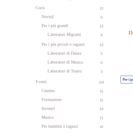
Corsi
22
Novità!
6
Per i più grandi
13
Di
Laboratori Migranti
9
Per i più piccoli e ragazzi
13
Laboratori di Danza
5
Laboratori di Musica
8
Laboratori di Teatro
3
Per i p
Eventi
119
Cinema
31
Formazione
11
Incontri
54
Musica
21
Per bambini e ragazzi
42