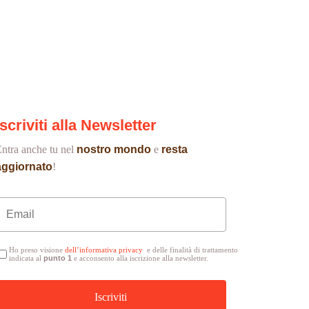
Iscriviti alla Newsletter
ntra anche tu nel
nostro mondo
e
resta
aggiornato
!
Ho preso visione
d
ell’informativa privacy
e delle finalità di trattamento
indicata al
punto 1
e acconsento alla iscrizione alla newsletter.