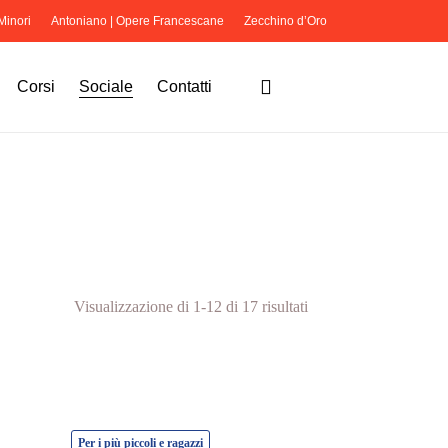
 Minori
Antoniano | Opere Francescane
Zecchino d’Oro
Close
Cart
search
Corsi
Sociale
Contatti
Ordina
Visualizzazione di 1-12 di 17 risultati
in
base
al
Per i più piccoli e ragazzi