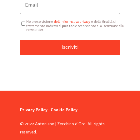
Ho preso visione
d
ell’informativa privacy
e delle finalità di
punto 1
trattamento indicata al
e acconsento alla iscrizione alla
newsletter.
Privacy Policy
Cookie Policy
© 2022 Antoniano | Zecchino d'Oro. All rights
reserved.