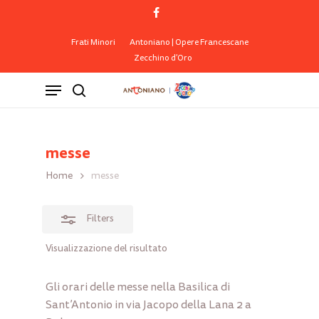
Skip
facebook
to
Close
Close
Cart
Cart
main
Frati Minori
Antoniano | Opere Francescane
Filters
Zecchino d’Oro
content
Menu
search
messe
Home
messe
Filters
Visualizzazione del risultato
Gli orari delle messe nella Basilica di
Sant’Antonio in via Jacopo della Lana 2 a