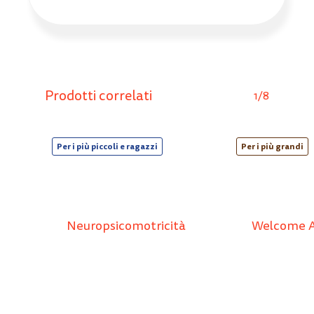
Prodotti correlati
1/8
Per i più piccoli e ragazzi
Per i più grandi
Neuropsicomotricità
Welcome A