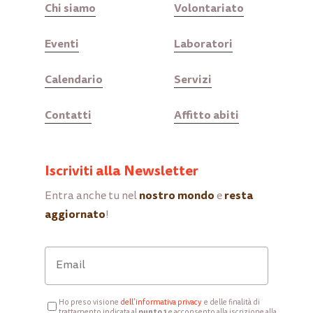
Chi siamo
Volontariato
Eventi
Laboratori
Calendario
Servizi
Contatti
Affitto abiti
Iscriviti alla Newsletter
nostro mondo
resta
Entra anche tu nel
e
aggiornato
!
Ho preso visione
d
ell’informativa privacy
e delle finalità di
punto 1
trattamento indicata al
e acconsento alla iscrizione alla