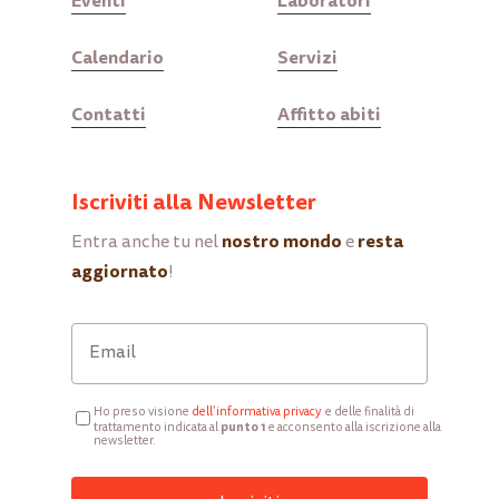
Eventi
Laboratori
Calendario
Servizi
Contatti
Affitto abiti
Iscriviti alla Newsletter
nostro mondo
resta
Entra anche tu nel
e
aggiornato
!
Ho preso visione
d
ell’informativa privacy
e delle finalità di
punto 1
trattamento indicata al
e acconsento alla iscrizione alla
newsletter.