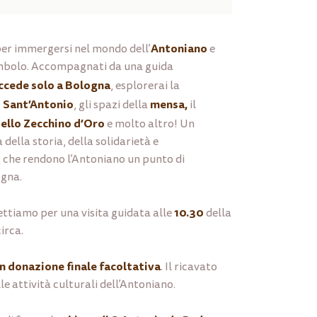
Antoniano
per immergersi nel mondo dell’
e
simbolo. Accompagnati da una guida
ccede solo a Bologna
, esplorerai la
i Sant’Antonio
mensa,
, gli spazi della
il
ello Zecchino d’Oro
e molto altro! Un
 della storia, della solidarietà e
 che rendono l’Antoniano un punto di
ogna.
10.30
ettiamo per una visita guidata alle
della
irca.
on donazione finale facoltativa
. Il ricavato
e attività culturali dell’Antoniano.