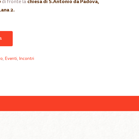
0
chiesa di S.Antonio da Padova,
di fronte la
Lana 2.
a
ro
,
Eventi
,
Incontri
sun prodotto nel carrello.
Go to shop