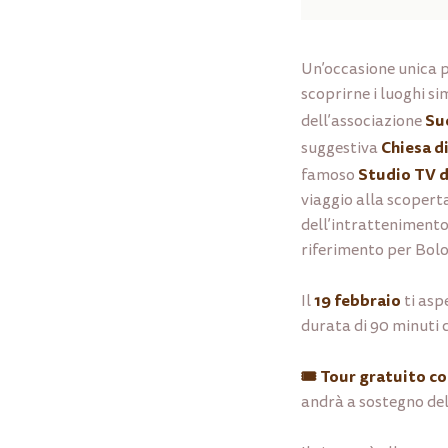
Un’occasione unica 
scoprirne i luoghi 
Su
dell’associazione
Chiesa d
suggestiva
Studio TV d
famoso
viaggio alla scoperta
dell’intrattenimento
riferimento per Bol
19 febbraio
Il
ti asp
durata di 90 minuti c
🎟️ Tour gratuito c
andrà a sostegno dell