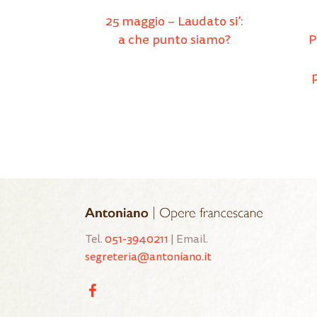
25 maggio – Laudato si’:
a che punto siamo?
P
Tel.
051-3940211
| Email.
segreteria@antoniano.it