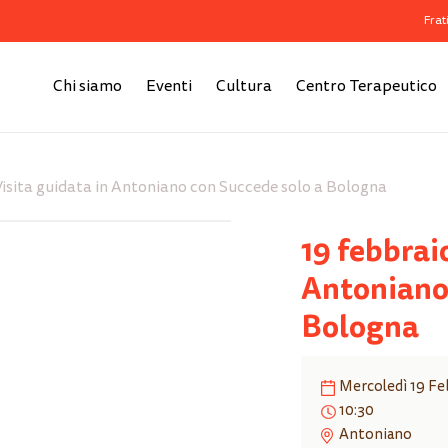
Frat
Cart
Chi siamo
Eventi
Cultura
Centro Terapeutico
Visita guidata in Antoniano con Succede solo a Bologna
19 febbraio
Antoniano
Bologna
Mercoledì 19 Fe
10:30
Antoniano