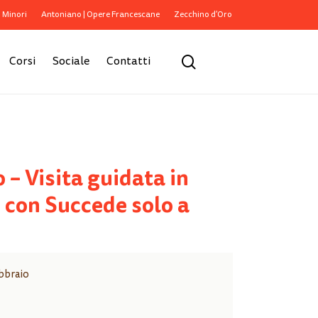
i Minori
Antoniano | Opere Francescane
Zecchino d’Oro
Close
Cart
search
Corsi
Sociale
Contatti
 – Visita guidata in
 con Succede solo a
bbraio