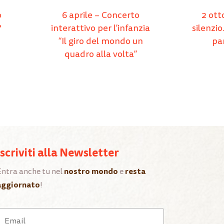
o
6 aprile – Concerto
2 otto
?
interattivo per l’infanzia
silenzio
“Il giro del mondo un
pa
quadro alla volta”
Iscriviti alla Newsletter
nostro mondo
resta
Entra anche tu nel
e
aggiornato
!