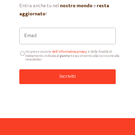
nostro mondo
resta
Entra anche tu nel
e
aggiornato
!
Ho preso visione
d
ell’informativa privacy
e delle finalità di
punto 1
trattamento indicata al
e acconsento alla iscrizione alla
newsletter.