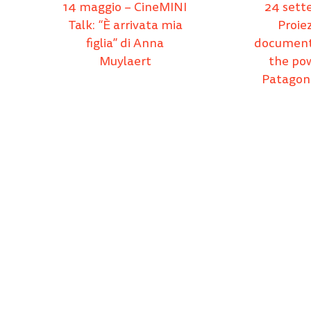
14 maggio – CineMINI
24 sett
Talk: “È arrivata mia
Proie
figlia” di Anna
document
Muylaert
the pow
Patagoni