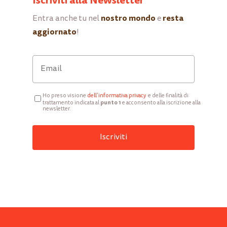
Iscriviti alla Newsletter
nostro mondo
resta
Entra anche tu nel
e
aggiornato
!
Ho preso visione
d
ell’informativa privacy
e delle finalità di
punto 1
trattamento indicata al
e acconsento alla iscrizione alla
newsletter.