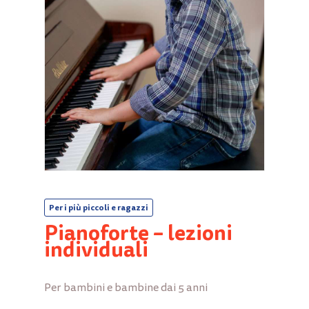
Nome
*
Email
*
Salva il mio nome, email e sito web in
questo browser per la prossima volta che
Per i più piccoli e ragazzi
commento.
Pianoforte – lezioni
individuali
Per bambini e bambine dai 5 anni