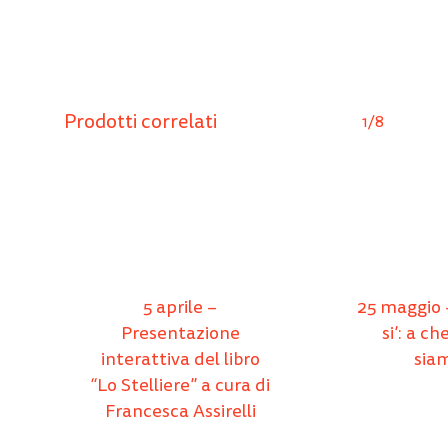
Prodotti correlati
1/8
5 aprile –
25 maggio 
Presentazione
si’: a c
interattiva del libro
sia
“Lo Stelliere” a cura di
Francesca Assirelli