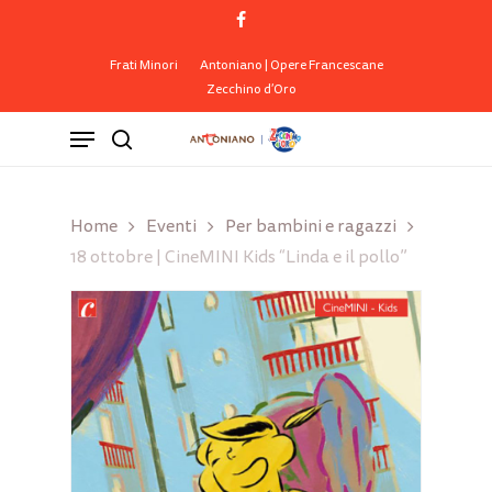
Skip
facebook
to
Close
Cart
Cart
main
Frati Minori
Antoniano | Opere Francescane
Zecchino d’Oro
content
Menu
search
Home
Eventi
Per bambini e ragazzi
18 ottobre | CineMINI Kids “Linda e il pollo”