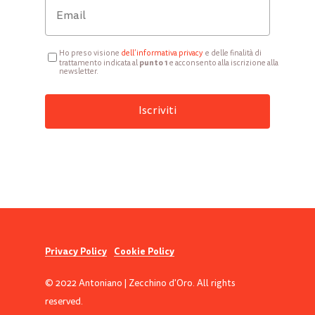
Ho preso visione
d
ell’informativa privacy
e delle finalità di
punto 1
trattamento indicata al
e acconsento alla iscrizione alla
newsletter.
Privacy Policy
Cookie Policy
© 2022 Antoniano | Zecchino d'Oro. All rights
reserved.