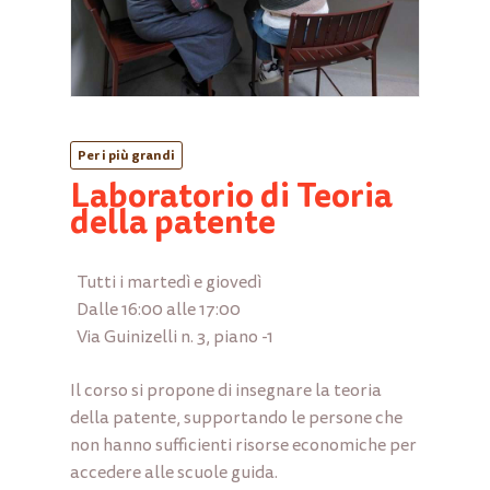
Nome
*
Per i più grandi
Email
*
Laboratorio di Teoria
della patente
Salva il mio nome, email e sito web in
Tutti i martedì e giovedì
questo browser per la prossima volta che
Dalle 16:00 alle 17:00
commento.
Via Guinizelli n. 3, piano -1
Il corso si propone di insegnare la teoria
della patente, supportando le persone che
non hanno sufficienti risorse economiche per
accedere alle scuole guida.